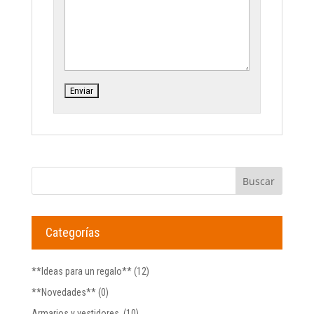
Categorías
**Ideas para un regalo**
(12)
**Novedades**
(0)
Armarios y vestidores.
(10)