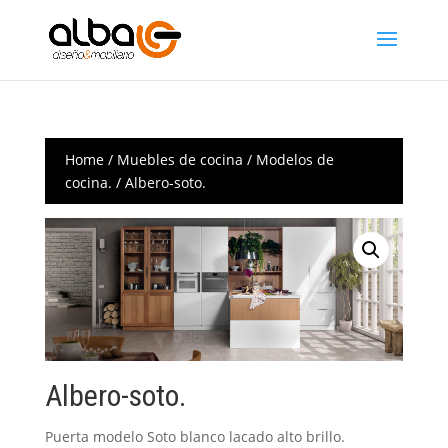
Home
/
Muebles de cocina
/
Modelos de
cocina.
/ Albero-soto.
Albero-soto.
Puerta modelo Soto blanco lacado alto brillo.