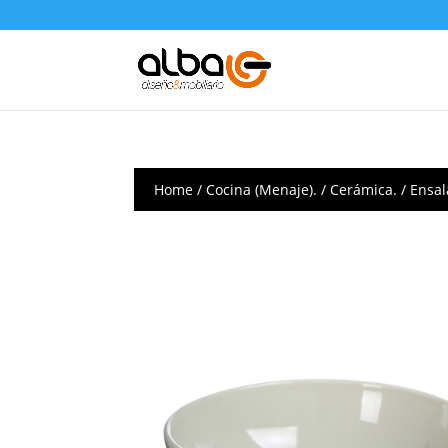
Home
/
Cocina (Menaje).
/
Cerámica.
/ Ensal