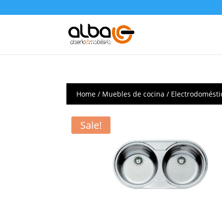
Home
/
Muebles de cocina
/
Electrodomésti
Sale!