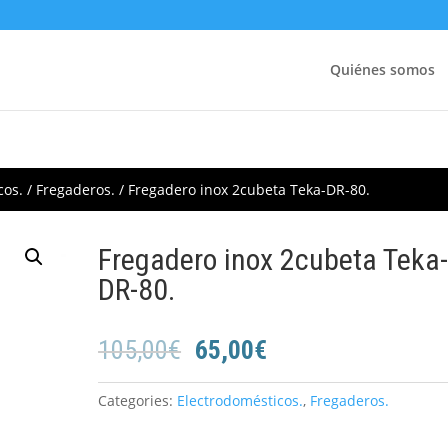
Quiénes somos
cos.
/
Fregaderos.
/ Fregadero inox 2cubeta Teka-DR-80.
Fregadero inox 2cubeta Teka
DR-80.
105,00
€
65,00
€
Categories:
Electrodomésticos.
,
Fregaderos.