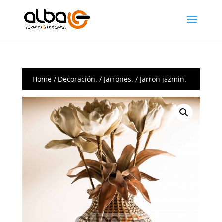
Home
/
Decoración.
/
Jarrones.
/ Jarron jazmin.