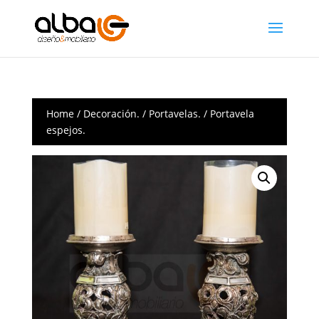
Home
/
Decoración.
/
Portavelas.
/ Portavela
espejos.